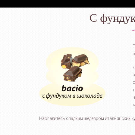
С фундук
П
р
«
э
о
т
н
м
Насладитесь сладким шедевром итальянских ку